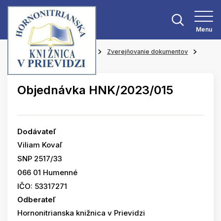
Menu
Hlavná stránka
O knižnici
Zverejňovanie dokumentov
Objednávky
Objednávka HNK/2023/015
Dodávateľ
Viliam Kovaľ
SNP 2517/33
066 01 Humenné
IČO: 53317271
Odberateľ
Hornonitrianska knižnica v Prievidzi