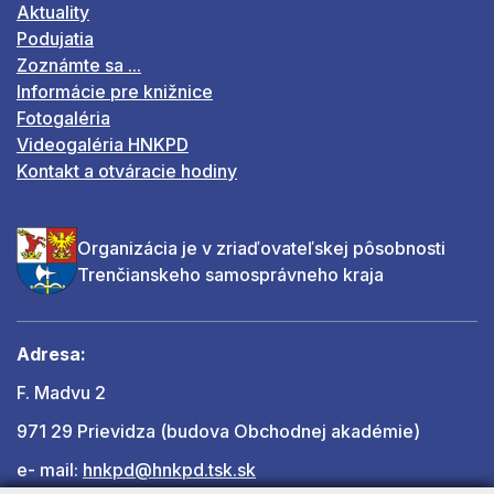
Aktuality
Podujatia
Zoznámte sa ...
Informácie pre knižnice
Fotogaléria
Videogaléria HNKPD
Kontakt a otváracie hodiny
Organizácia je v zriaďovateľskej pôsobnosti
Trenčianskeho samosprávneho kraja
Adresa:
F. Madvu 2
971 29 Prievidza (budova Obchodnej akadémie)
e- mail:
hnkpd@hnkpd.tsk.sk