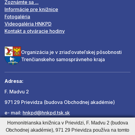
Zoznámte sa ...
Informácie pre knižnice
Fotogaléria
Videogaléria HNKPD
Kontakt a otváracie hodiny
Organizácia je v zriaďovateľskej pôsobnosti
Trenčianskeho samosprávneho kraja
Adresa:
F. Madvu 2
971 29 Prievidza (budova Obchodnej akadémie)
e- mail:
hnkpd@hnkpd.tsk.sk
Hornonitrianska knižnica v Prievidzi, F. Madvu 2 (budova
Obchodnej akadémie), 971 29 Prievidza používa na tomto
Ďalšie kontakty