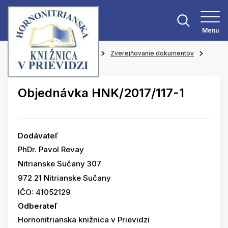
Menu
Hlavná stránka
O knižnici
Zverejňovanie dokumentov
Objednávky
Objednávka HNK/2017/117-1
Dodávateľ
PhDr. Pavol Revay
Nitrianske Sučany 307
972 21 Nitrianske Sučany
IČO: 41052129
Odberateľ
Hornonitrianska knižnica v Prievidzi