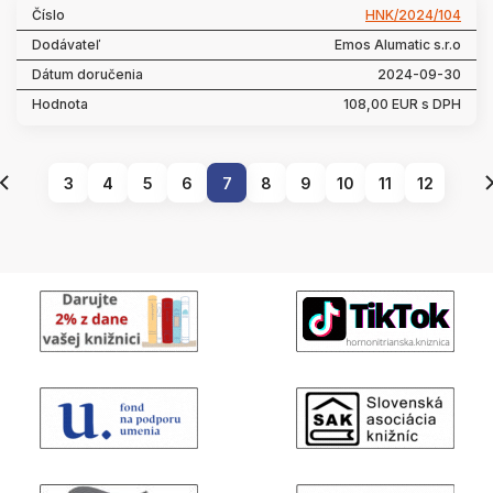
HNK/2024/104
Emos Alumatic s.r.o
2024-09-30
108,00 EUR s DPH
3
4
5
6
7
8
9
10
11
12