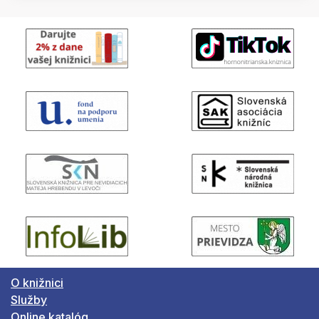
O knižnici
Služby
Online katalóg