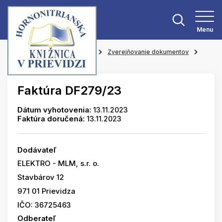
Menu
Hlavná stránka
O knižnici
Zverejňovanie dokumentov
Faktúry
Faktúra DF279/23
Dátum vyhotovenia:
13.11.2023
Faktúra doručená:
13.11.2023
Dodávateľ
ELEKTRO - MLM, s.r. o.
Stavbárov 12
971 01 Prievidza
IČO: 36725463
Odberateľ