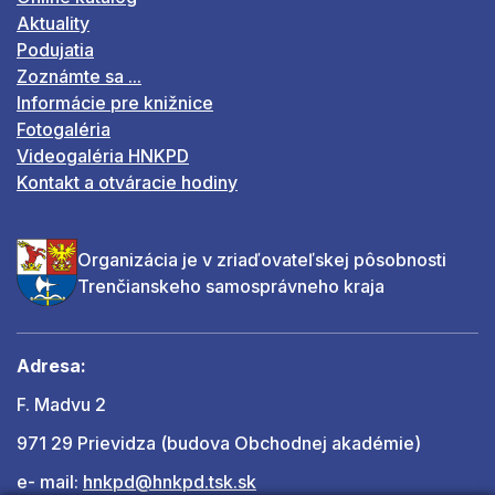
Aktuality
Podujatia
Zoznámte sa ...
Informácie pre knižnice
Fotogaléria
Videogaléria HNKPD
Kontakt a otváracie hodiny
Organizácia je v zriaďovateľskej pôsobnosti
Trenčianskeho samosprávneho kraja
Adresa:
F. Madvu 2
971 29 Prievidza (budova Obchodnej akadémie)
e- mail:
hnkpd@hnkpd.tsk.sk