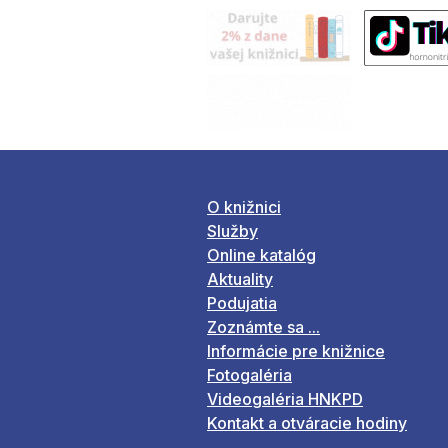
O knižnici
Služby
Online katalóg
Aktuality
Podujatia
Zoznámte sa ...
Informácie pre knižnice
Fotogaléria
Videogaléria HNKPD
Kontakt a otváracie hodiny