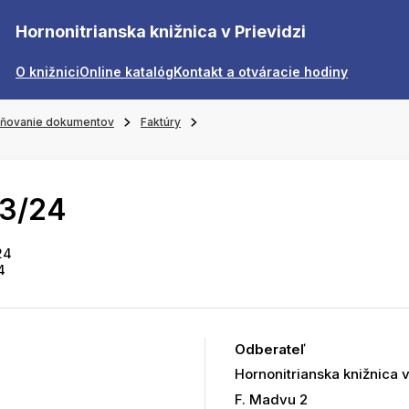
Hornonitrianska knižnica v Prievidzi
O knižnici
Online katalóg
Kontakt a otváracie hodiny
jňovanie dokumentov
Faktúry
33/24
24
4
Odberateľ
Hornonitrianska knižnica v
F. Madvu 2