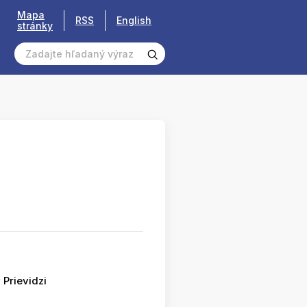
Mapa
RSS
English
stránky
 Prievidzi