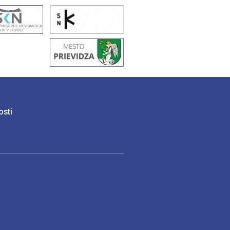
osti
)