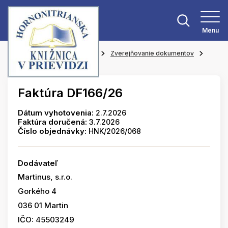
Menu
Hlavná stránka
O knižnici
Zverejňovanie dokumentov
Faktúry
Faktúra DF166/26
Dátum vyhotovenia:
2.7.2026
Faktúra doručená:
3.7.2026
Číslo objednávky:
HNK/2026/068
Dodávateľ
Martinus, s.r.o.
Gorkého 4
036 01 Martin
IČO: 45503249