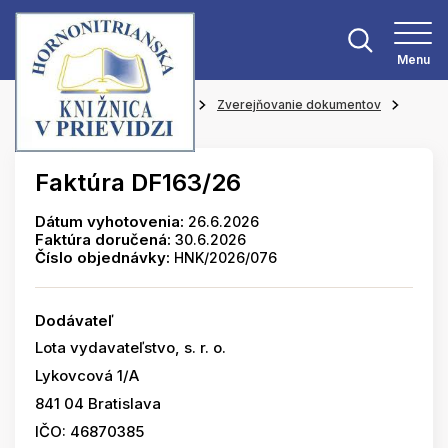
Menu
Hlavná stránka
O knižnici
Zverejňovanie dokumentov
Faktúry
Faktúra DF163/26
Dátum vyhotovenia:
26.6.2026
Faktúra doručená:
30.6.2026
Číslo objednávky:
HNK/2026/076
Dodávateľ
Lota vydavateľstvo, s. r. o.
Lykovcová 1/A
841 04 Bratislava
IČO: 46870385