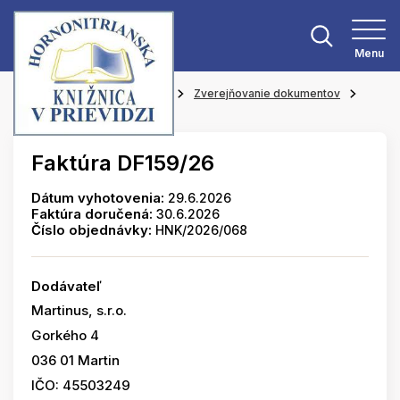
Menu
Hlavná stránka
O knižnici
Zverejňovanie dokumentov
Faktúry
Faktúra DF159/26
Dátum vyhotovenia:
29.6.2026
Faktúra doručená:
30.6.2026
Číslo objednávky:
HNK/2026/068
Dodávateľ
Martinus, s.r.o.
Gorkého 4
036 01 Martin
IČO: 45503249