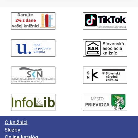
O knižnici
Služby
Online katalóg