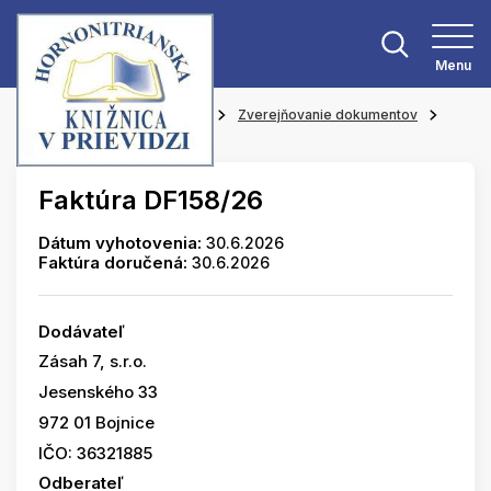
Menu
Hlavná stránka
O knižnici
Zverejňovanie dokumentov
Faktúry
Faktúra DF158/26
Dátum vyhotovenia:
30.6.2026
Faktúra doručená:
30.6.2026
Dodávateľ
Zásah 7, s.r.o.
Jesenského 33
972 01 Bojnice
IČO: 36321885
Odberateľ