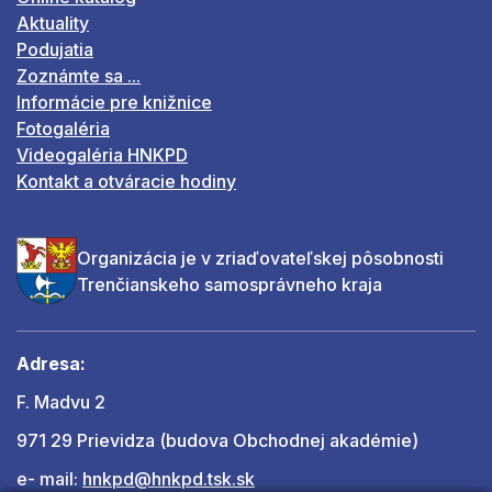
Aktuality
Podujatia
Zoznámte sa ...
Informácie pre knižnice
Fotogaléria
Videogaléria HNKPD
Kontakt a otváracie hodiny
Organizácia je v zriaďovateľskej pôsobnosti
Trenčianskeho samosprávneho kraja
Adresa:
F. Madvu 2
971 29 Prievidza (budova Obchodnej akadémie)
e- mail:
hnkpd@hnkpd.tsk.sk