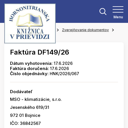
Menu
Hlavná stránka
O knižnici
Zverejňovanie dokumentov
Faktúry
Faktúra DF149/26
Dátum vyhotovenia:
17.6.2026
Faktúra doručená:
17.6.2026
Číslo objednávky:
HNK/2026/067
Dodávateľ
MSO - klimatizácie, s.r.o.
Jesenského 619/31
972 01 Bojnice
IČO: 36842567