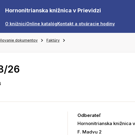
Hornonitrianska knižnica v Prievidzi
O knižnici
Online katalóg
Kontakt a otváracie hodiny
jňovanie dokumentov
Faktúry
8/26
6
Odberateľ
Hornonitrianska knižnica v
F. Madvu 2