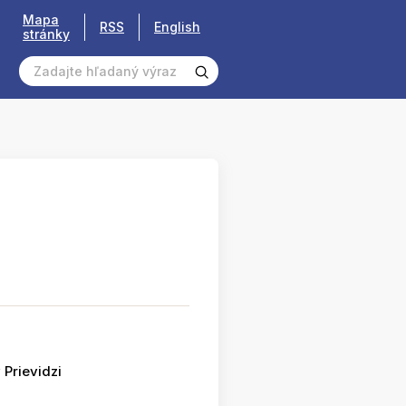
Mapa
RSS
English
stránky
 Prievidzi