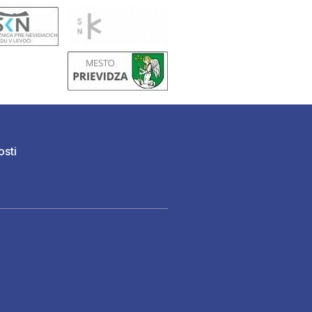
osti
)