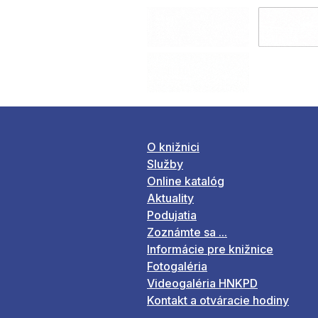
O knižnici
Služby
Online katalóg
Aktuality
Podujatia
Zoznámte sa ...
Informácie pre knižnice
Fotogaléria
Videogaléria HNKPD
Kontakt a otváracie hodiny