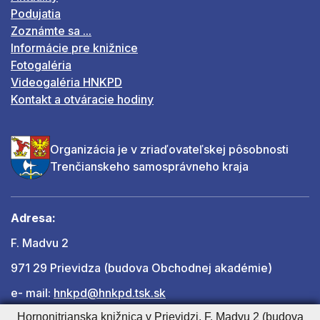
Podujatia
Zoznámte sa ...
Informácie pre knižnice
Fotogaléria
Videogaléria HNKPD
Kontakt a otváracie hodiny
Organizácia je v zriaďovateľskej pôsobnosti
Trenčianskeho samosprávneho kraja
Adresa:
F. Madvu 2
971 29 Prievidza (budova Obchodnej akadémie)
e- mail:
hnkpd@hnkpd.tsk.sk
Hornonitrianska knižnica v Prievidzi, F. Madvu 2 (budova