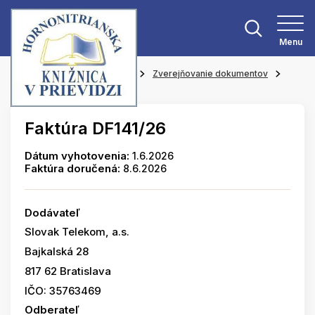
Menu
Hlavná stránka
O knižnici
Zverejňovanie dokumentov
Faktúry
Faktúra DF141/26
Dátum vyhotovenia:
1.6.2026
Faktúra doručená:
8.6.2026
Dodávateľ
Slovak Telekom, a.s.
Bajkalská 28
817 62 Bratislava
IČO: 35763469
Odberateľ