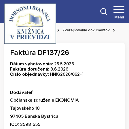
Menu
Hlavná stránka
O knižnici
Zverejňovanie dokumentov
Faktúry
Faktúra DF137/26
Dátum vyhotovenia:
25.5.2026
Faktúra doručená:
8.6.2026
Číslo objednávky:
HNK/2026/062-1
Dodávateľ
Občianske združenie EKONÓMIA
Tajovského 10
97405 Banská Bystrica
IČO: 35981555