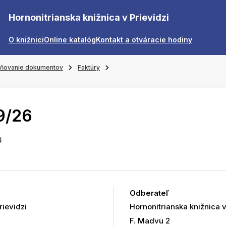
Hornonitrianska knižnica v Prievidzi
O knižnici
Online katalóg
Kontakt a otváracie hodiny
jňovanie dokumentov
Faktúry
9/26
6
Odberateľ
ievidzi
Hornonitrianska knižnica v
F. Madvu 2