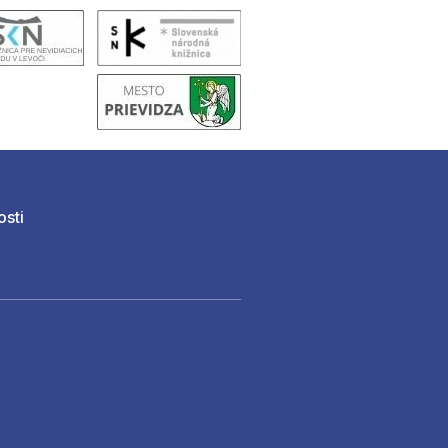
osti
)