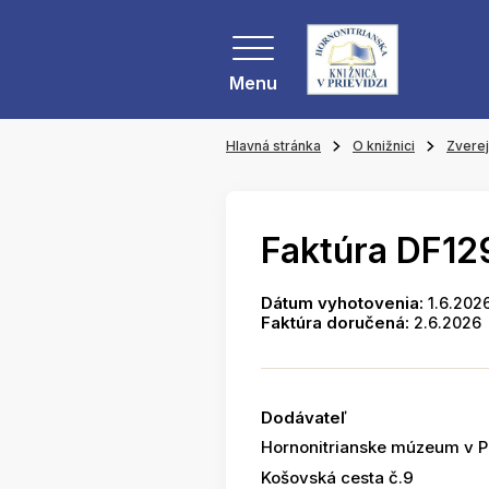
Menu
Hlavná stránka
O knižnici
Zvere
Faktúra DF12
Dátum vyhotovenia:
1.6.202
Faktúra doručená:
2.6.2026
Dodávateľ
Hornonitrianske múzeum v Pr
Košovská cesta č.9