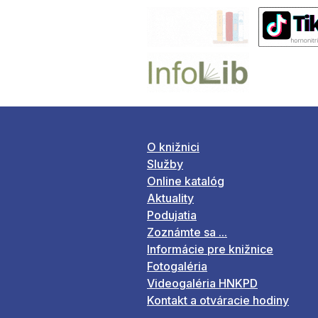
O knižnici
Služby
Online katalóg
Aktuality
Podujatia
Zoznámte sa ...
Informácie pre knižnice
Fotogaléria
Videogaléria HNKPD
Kontakt a otváracie hodiny