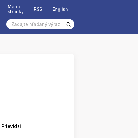
Mapa
RSS
English
stránky
 Prievidzi