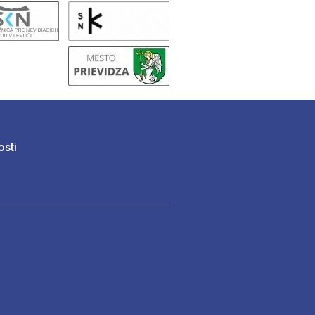
osti
)