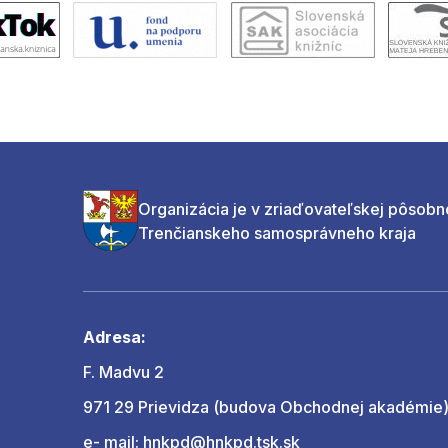
Organizácia je v zriaďovateľskej pôsobn
Trenčianskeho samosprávneho kraja
Adresa:
F. Madvu 2
971 29 Prievidza (budova Obchodnej akadémie
e- mail:
hnkpd@hnkpd.tsk.sk