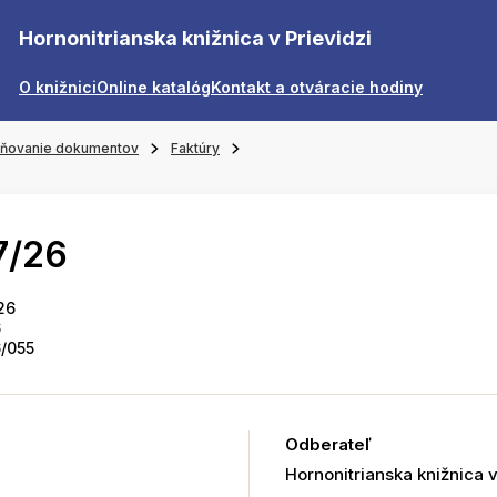
Hornonitrianska knižnica v Prievidzi
O knižnici
Online katalóg
Kontakt a otváracie hodiny
jňovanie dokumentov
Faktúry
7/26
26
6
/055
Odberateľ
Hornonitrianska knižnica v