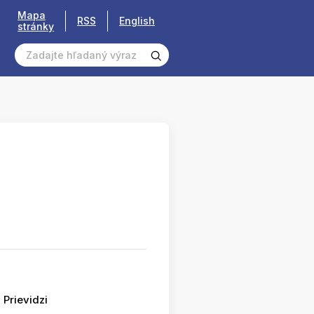
Mapa
RSS
English
stránky
 Prievidzi