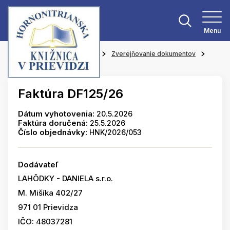
Menu
Hlavná stránka
O knižnici
Zverejňovanie dokumentov
Faktúry
Faktúra DF125/26
Dátum vyhotovenia:
20.5.2026
Faktúra doručená:
25.5.2026
Číslo objednávky:
HNK/2026/053
Dodávateľ
LAHÔDKY - DANIELA s.r.o.
M. Mišíka 402/27
971 01 Prievidza
IČO: 48037281