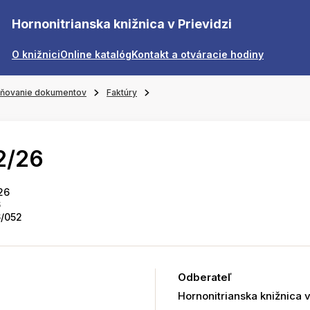
Hornonitrianska knižnica v Prievidzi
O knižnici
Online katalóg
Kontakt a otváracie hodiny
jňovanie dokumentov
Faktúry
2/26
26
6
/052
Odberateľ
Hornonitrianska knižnica v