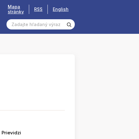
Mapa
RSS
English
stránky
 Prievidzi