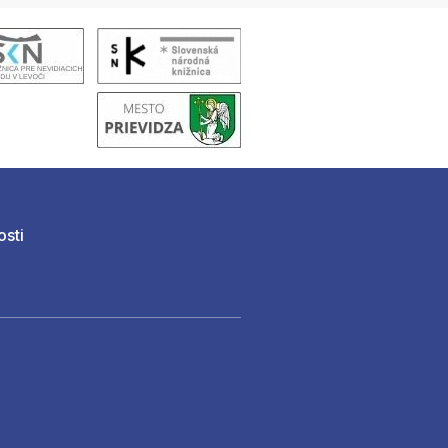
osti
)