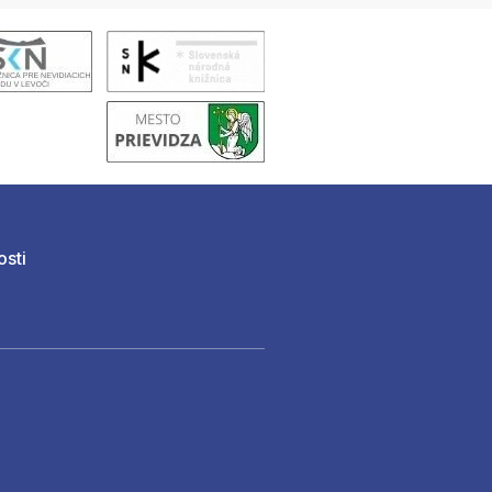
osti
)