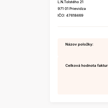
L.N.Tolstého 21
971 01 Prievidza
IČO: 47618469
Názov položky:
Celková hodnota faktur