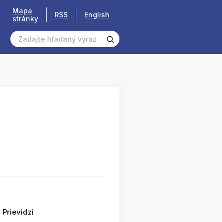
Mapa
RSS
English
stránky
 Prievidzi