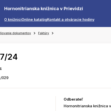
Hornonitrianska knižnica v Prievidzi
O knižnici
Online katalóg
Kontakt a otváracie hodiny
jňovanie dokumentov
Faktúry
67/24
4
/029
Odberateľ
Hornonitrianska knižnica v