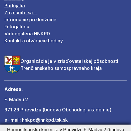
Podujatia
Zoznámte sa ...
Informácie pre knižnice
Fotogaléria
Videogaléria HNKPD
Kontakt a otváracie hodiny
Organizácia je v zriaďovateľskej pôsobnosti
Trenčianskeho samosprávneho kraja
Adresa:
F. Madvu 2
971 29 Prievidza (budova Obchodnej akadémie)
e- mail:
hnkpd@hnkpd.tsk.sk
Hornonitrianska knižnica v Prievidzi, F. Madvu 2 (budova