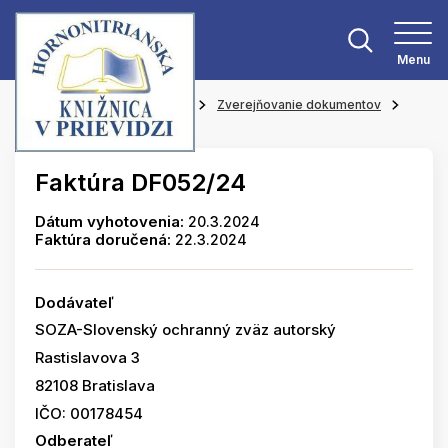
Menu
Hlavná stránka
O knižnici
Zverejňovanie dokumentov
Faktúry
Faktúra DF052/24
Dátum vyhotovenia:
20.3.2024
Faktúra doručená:
22.3.2024
Dodávateľ
SOZA-Slovenský ochranný zväz autorský
Rastislavova 3
82108 Bratislava
IČO: 00178454
Odberateľ