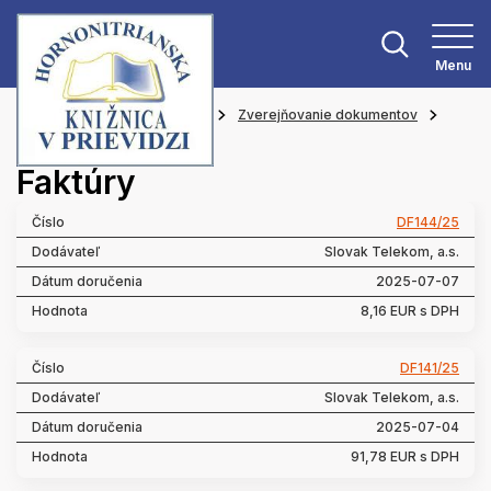
Menu
Hlavná stránka
O knižnici
Zverejňovanie dokumentov
Faktúry
Faktúry
DF144/25
Slovak Telekom, a.s.
2025-07-07
8,16 EUR s DPH
DF141/25
Slovak Telekom, a.s.
2025-07-04
91,78 EUR s DPH