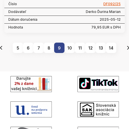
DF092/25
Derko Ďurina Marian
2025-05-12
79,95 EUR s DPH
5
6
7
8
9
10
11
12
13
14