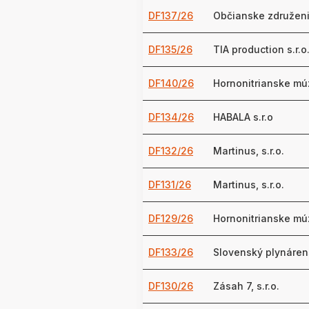
DF137/26
Občianske združen
DF135/26
TIA production s.r.o
DF140/26
Hornonitrianske mú
DF134/26
HABALA s.r.o
DF132/26
Martinus, s.r.o.
DF131/26
Martinus, s.r.o.
DF129/26
Hornonitrianske mú
DF133/26
Slovenský plynárens
DF130/26
Zásah 7, s.r.o.