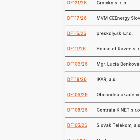
DF121/26
Gromko s. r. o.
DF117/26
MVM CEEnergy Slova
DF115/26
preskoly.sk s.r.o.
DF111/26
House of Raven s. r.
DF106/26
Mgr. Lucia Benková
DF118/26
IKAR, a.s.
DF109/26
Obchodná akadémi
DF108/26
Centrála KINET s.r.o
DF105/26
Slovak Telekom, a.s