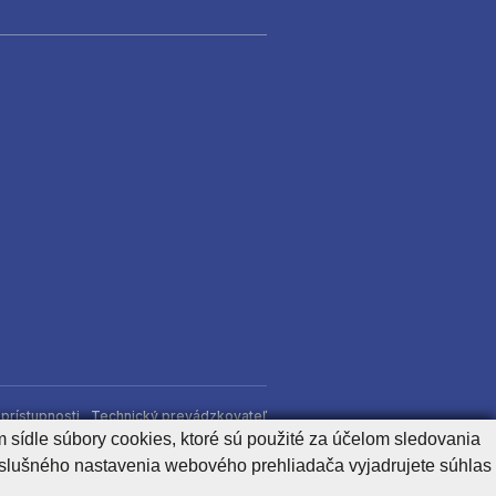
)
prístupnosti
Technický prevádzkovateľ
 sídle súbory cookies, ktoré sú použité za účelom sledovania
íslušného nastavenia webového prehliadača vyjadrujete súhlas
Generuje
CMS BUXUS