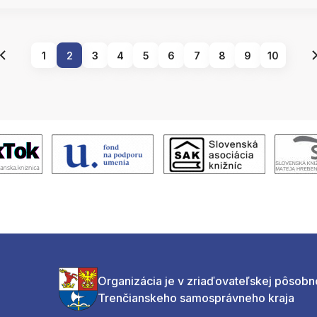
1
2
3
4
5
6
7
8
9
10
Organizácia je v zriaďovateľskej pôsobn
Trenčianskeho samosprávneho kraja