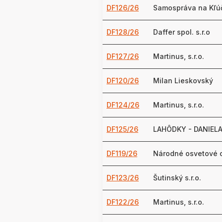
DF126/26
Samospráva na Kľúč B
DF128/26
Daffer spol. s.r.o
DF127/26
Martinus, s.r.o.
DF120/26
Milan Lieskovský
DF124/26
Martinus, s.r.o.
DF125/26
LAHÔDKY - DANIELA 
DF119/26
Národné osvetové 
DF123/26
Šutinský s.r.o.
DF122/26
Martinus, s.r.o.