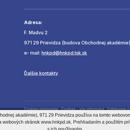
Adresa:
F. Madvu 2
971 29 Prievidza (budova Obchodnej akadémie
e- mail:
hnkpd@hnkpd.tsk.sk
Ďalšie kontakty
Cookies nastavenie
Cookies - viac informácií
Vyhlásenie o 
chodnej akadémie), 971 29 Prievidza používa na tomto webovom
Správca obsahu
a webových stránok www.hnkpd.sk. Prehliadaním a použitím pr
s ich používaním.