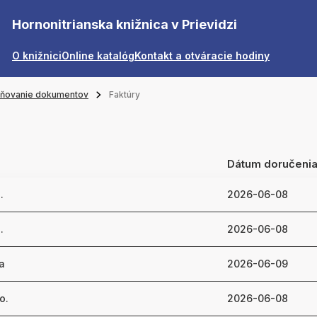
Hornonitrianska knižnica v Prievidzi
O knižnici
Online katalóg
Kontakt a otváracie hodiny
jňovanie dokumentov
Faktúry
Dátum doručeni
.
2026-06-08
.
2026-06-08
a
2026-06-09
o.
2026-06-08