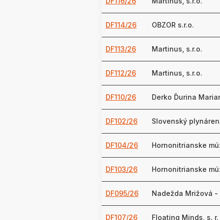
DF116/26
Martinus, s.r.o.
DF114/26
OBZOR s.r.o.
DF113/26
Martinus, s.r.o.
DF112/26
Martinus, s.r.o.
DF110/26
Derko Ďurina Maria
DF102/26
Slovenský plynárens
DF104/26
Hornonitrianske mú
DF103/26
Hornonitrianske mú
DF095/26
Nadežda Mrižová -
DF107/26
Floating Minds, s. r.