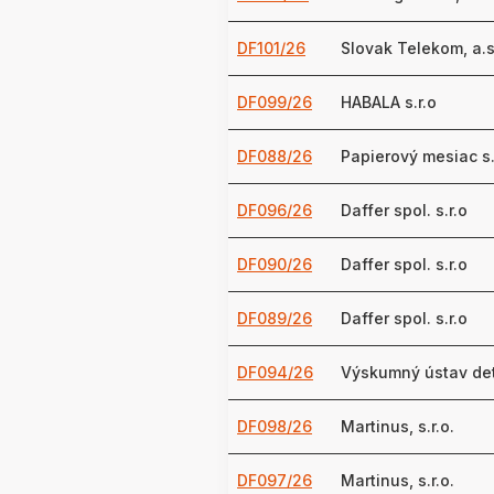
DF101/26
Slovak Telekom, a.s
DF099/26
HABALA s.r.o
DF088/26
Papierový mesiac s. 
DF096/26
Daffer spol. s.r.o
DF090/26
Daffer spol. s.r.o
DF089/26
Daffer spol. s.r.o
DF094/26
Výskumný ústav det
DF098/26
Martinus, s.r.o.
DF097/26
Martinus, s.r.o.