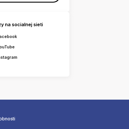
y na socialnej sieti
acebook
ouTube
nstagram
obnosti