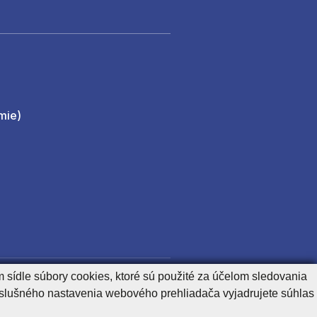
mie)
 sídle súbory cookies, ktoré sú použité za účelom sledovania
perator
Content manager
íslušného nastavenia webového prehliadača vyjadrujete súhlas
Generuje
CMS BUXUS