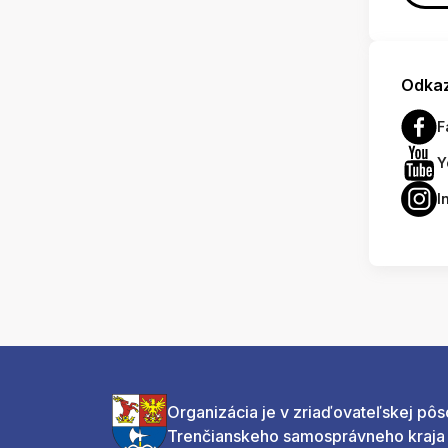
Odkaz
F
Y
I
Organizácia je v zriaďovateľskej pôs
Trenčianskeho samosprávneho kraja