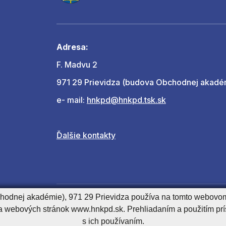
Adresa:
F. Madvu 2
971 29 Prievidza (budova Obchodnej akadé
e- mail:
hnkpd@hnkpd.tsk.sk
Ďalšie kontakty
chodnej akadémie), 971 29 Prievidza používa na tomto webovom
Declaration of accessibility
Technical o
a webových stránok www.hnkpd.sk. Prehliadaním a použitím pr
s ich používaním.