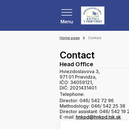
Menu
Home page
Contact
Contact
Head Office
Hviezdoslavova 3,
971 01 Prievidza,
IČO: 34059121,
DIČ: 2021431401
Telephone:
Director: 046/ 542 72 96
Methodology: 046/ 542 25 38
Director assistant: 046/ 542 19 
E-mail:
hnkpd@hnkpd.tsk.sk