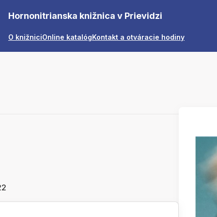
Hornonitrianska knižnica v Prievidzi
O knižnici
Online katalóg
Kontakt a otváracie hodiny
22